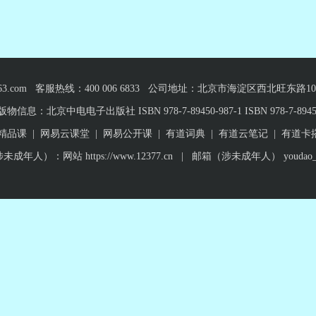
ng@163.com 客服热线：400 006 6833 公司地址：北京市海淀区西北旺
信息：北京中电电子出版社 ISBN 978-7-89450-987-1 ISBN 978-7-89450
精品课
|
网易云课堂
|
网易公开课
|
有道词典
|
有道云笔记
|
有道卡
人）：网站 https://www.12377.cn | 邮箱（涉未成年人） youdao_jubao