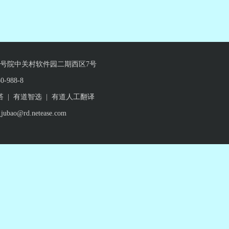
东路10号院中关村软件园二期西区7号
-988-8
搭
|
有道智选
|
有道人工翻译
@rd.netease.com